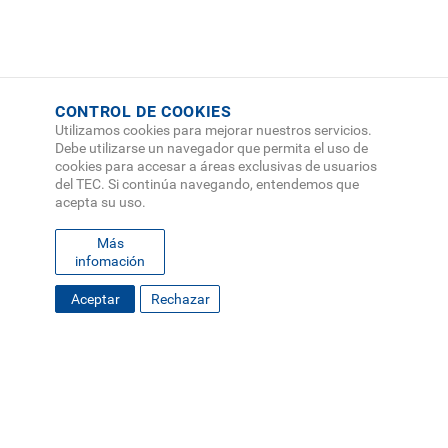
CONTROL DE COOKIES
Utilizamos cookies para mejorar nuestros servicios.
Debe utilizarse un navegador que permita el uso de
cookies para accesar a áreas exclusivas de usuarios
del TEC. Si continúa navegando, entendemos que
acepta su uso.
Más
infomación
FOOTER
Aceptar
Rechazar
MAPA DEL SITIO
DIRECTORIO
SEDES
EMPLEO
MENU
CONTÁCTENOS
Políticas de Privacidad
|
Accesibilidad
|
Administrador
|
Soporte Web
Teléfono: (506) 2552-5333 /
Teléfono de emergencia
SOCIAL