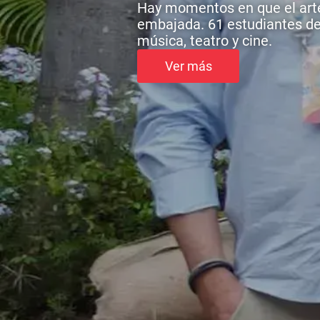
Hay momentos en que el arte
embajada. 61 estudiantes de
música, teatro y cine.
Ver más