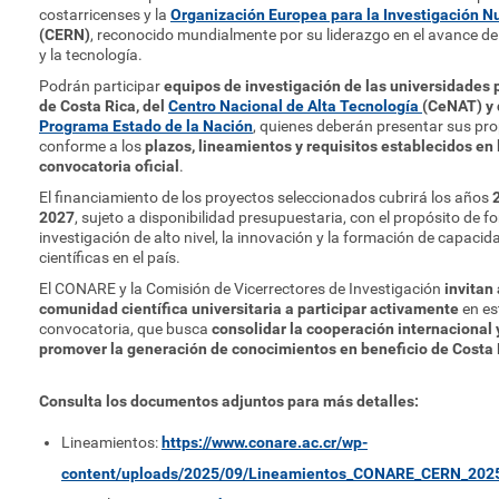
costarricenses y la
Organización Europea para la Investigación N
(CERN)
, reconocido mundialmente por su liderazgo en el avance de 
y la tecnología.
Podrán participar
equipos de investigación de las universidades 
de Costa Rica, del
Centro Nacional de Alta Tecnología
(CeNAT) y 
Programa Estado de la Nación
, quienes deberán presentar sus pr
conforme a los
plazos, lineamientos y requisitos establecidos en 
convocatoria oficial
.
El financiamiento de los proyectos seleccionados cubrirá los años
2027
, sujeto a disponibilidad presupuestaria, con el propósito de f
investigación de alto nivel, la innovación y la formación de capacid
científicas en el país.
El CONARE y la Comisión de Vicerrectores de Investigación
invitan 
comunidad científica universitaria a participar activamente
en es
convocatoria, que busca
consolidar la cooperación internacional 
promover la generación de conocimientos en beneficio de Costa 
Consulta los documentos adjuntos para más detalles:
Lineamientos:
https://www.conare.ac.cr/wp-
content/uploads/2025/09/Lineamientos_CONARE_CERN_2025