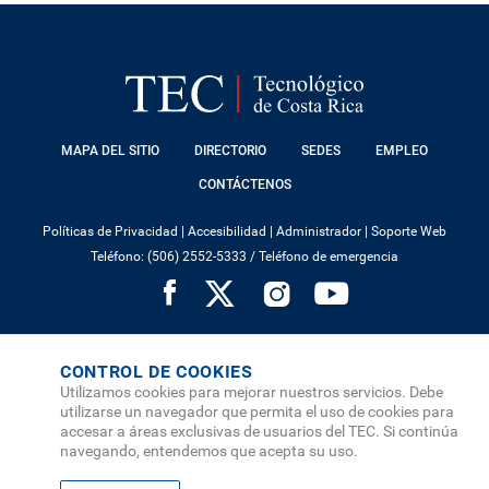
FOOTER
MAPA DEL SITIO
DIRECTORIO
SEDES
EMPLEO
MENU
CONTÁCTENOS
Políticas de Privacidad
|
Accesibilidad
|
Administrador
|
Soporte Web
Teléfono: (506) 2552-5333 /
Teléfono de emergencia
SOCIAL
MENU
© Tecnológico de Costa Rica, Costa Rica 2026
CONTROL DE COOKIES
Utilizamos cookies para mejorar nuestros servicios. Debe
utilizarse un navegador que permita el uso de cookies para
accesar a áreas exclusivas de usuarios del TEC. Si continúa
navegando, entendemos que acepta su uso.