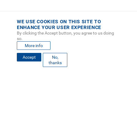
WE USE COOKIES ON THIS SITE TO
ENHANCE YOUR USER EXPERIENCE
By clicking the Accept button, you agree to us doing
so.
More info
Accept
No,
FOOTER
thanks
MAPA DEL SITIO
DIRECTORIO
SEDES
EMPLEO
MENU
CONTÁCTENOS
Políticas de Privacidad
|
Accesibilidad
|
Administrador
|
Soporte Web
Teléfono: (506) 2552-5333 /
Teléfono de emergencia
SOCIAL
MENU
© Tecnológico de Costa Rica, Costa Rica 2026