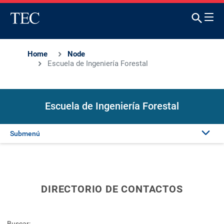
Home
Node
Escuela de Ingeniería Forestal
Escuela de Ingeniería Forestal
Submenú
Presentación
Oferta académica
DIRECTORIO DE CONTACTOS
Investigación y extensión
Buscar: