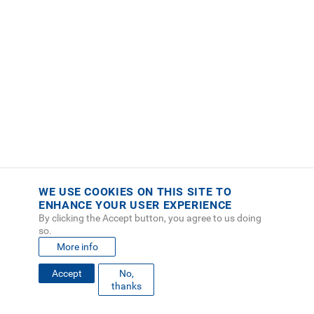
WE USE COOKIES ON THIS SITE TO
ENHANCE YOUR USER EXPERIENCE
By clicking the Accept button, you agree to us doing
so.
More info
Accept
No,
thanks
FOOTER
MAPA DEL SITIO
DIRECTORIO
SEDES
EMPLEO