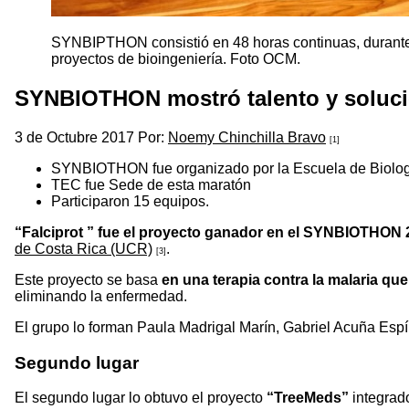
SYNBIPTHON consistió en 48 horas continuas, durante l
proyectos de bioingeniería. Foto OCM.
SYNBIOTHON mostró talento y soluci
3 de Octubre 2017 Por:
Noemy Chinchilla Bravo
[1]
SYNBIOTHON fue organizado por la Escuela de Biología
TEC fue Sede de esta maratón
Participaron 15 equipos.
“Falciprot ” fue el proyecto ganador en el SYNBIOTHON 
de Costa Rica (UCR)
.
[3]
Este proyecto se basa
en una terapia contra la malaria qu
eliminando la enfermedad.
El grupo lo forman Paula Madrigal Marín, Gabriel Acuña Es
Segundo lugar
El segundo lugar lo obtuvo el proyecto
“TreeMeds”
integrado