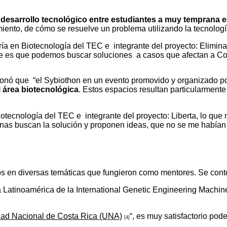
 desarrollo tecnológico entre estudiantes a muy temprana 
iento, de cómo se resuelve un problema utilizando la tecnolog
ría en Biotecnología del TEC e integrante del proyecto: Elimin
te es que podemos buscar soluciones a casos que afectan a Co
cionó que “el Sybiothon en un evento promovido y organizado p
l área biotecnológica
. Estos espacios resultan particularment
iotecnología del TEC e integrante del proyecto: Liberta, lo que
sonas buscan la solución y proponen ideas, que no se me habían 
os en diversas temáticas que fungieron como mentores. Se cont
 Latinoamérica de la International Genetic Engineering Machine
dad Nacional de Costa Rica (UNA)
“, es muy satisfactorio po
[4]