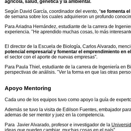
agrícola, salud, genética y la ambiental.
Según David García, coordinador del evento, “
se
fomenta el
de semana sobre los cuales adquirieron un profundo conocim
Para Ariadna Hernández, estudiante de la carrera de Ingenie
experiencia. "He aprendido muchas cosas, lo más interesan
El director de la Escuela de Biología, Carlos Alvarado, men
potencial empresarial y fomentar el emprendimiento en e
el sector con el aporte de nuevas empresas”.
Para Paula Thiel, estudiante de la carrera de Ingeniería en B
perspectivas de análisis. "Ver la forma en que las otras per
Apoyo Mentoring
Cada uno de los equipos tuvo como apoyo la guía de expert
Además se tuvo la visita de Edilson Fuentes, embajador para
ademas de ser mentor y juez en la competencia.
Para Javier Alvarado, profesor e investigador de la
Universi
ideas que pueden cambiar muchas cosas en el país”.