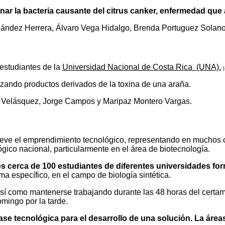
inar la bacteria causante del citrus canker, enfermedad que a
rnández Herrera, Álvaro Vega Hidalgo, Brenda Portuguez Sola
estudiantes de la
Universidad Nacional de Costa Rica (UNA).
[
tilizando productos derivados de la toxina de una araña.
n Velásquez, Jorge Campos y Maripaz Montero Vargas.
eve el emprendimiento tecnológico, representando en muchos c
ógico nacional, particularmente en el área de biotecnología.
les cerca de 100 estudiantes de diferentes universidades fo
ema específico, en el campo de biología sintética.
o, así como mantenerse trabajando durante las 48 horas del cert
omingo por la tarde.
ase tecnológica para el desarrollo de una solución. La área