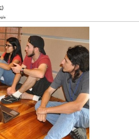
c
)
ogía