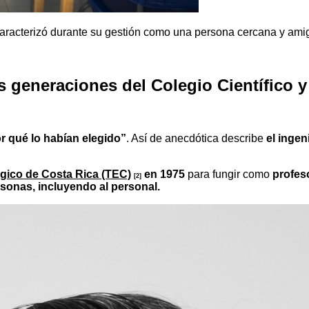
 caracterizó durante su gestión como una persona cercana y am
s generaciones del Colegio Científico y
or qué lo habían elegido”
. Así de anecdótica describe
el inge
gico de Costa Rica (TEC)
en 1975
para fungir como
profeso
[2]
rsonas, incluyendo al personal.