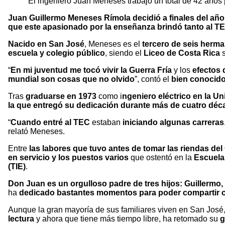
El ingeniero Juan Meneses trabajó un total de 42 años 
Juan Guillermo Meneses Rímola
decidió a finales del añ
que este apasionado por la enseñanza brindó tanto al TE
Nacido en San José
, Meneses es el
tercero de seis herm
escuela y colegio público
, siendo el
Liceo de Costa Rica
“
En mi juventud me tocó vivir la Guerra Fría
y los
efectos 
mundial son cosas que no olvido
”, contó el
bien conocido
Tras
graduarse en 1973
como i
ngeniero eléctrico en la U
la que entregó su dedicación durante más de cuatro déc
“
Cuando entré al TEC
estaban
iniciando algunas carreras
relató Meneses.
Entre
las labores que tuvo antes de tomar las riendas del
en servicio y los puestos varios
que ostentó en la
Escuela 
(TIE)
.
Don Juan es un orgulloso padre de tres hijos: Guillermo
ha
dedicado bastantes momentos para poder compartir c
Aunque la gran mayoría de sus familiares viven en San José
lectura
y ahora que tiene más tiempo libre, ha retomado su
g