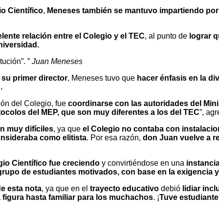
io Científico
,
Meneses también se mantuvo impartiendo por m
lente relación entre el Colegio y el TEC
, al punto de
lograr 
niversidad.
tución”.
Juan Meneses
o
su primer director
, Meneses tuvo que
hacer énfasis en la di
.
ión del Colegio, fue
coordinarse con las autoridades del Min
tocolos del MEP, que son muy diferentes a los del TEC
”, ag
n muy difíciles
, ya que
el Colegio no contaba con instalaci
nsideraba como elitista
. Por esa razón,
don Juan vuelve a re
io Científico fue creciendo
y convirtiéndose en una
instanci
rupo de estudiantes motivados, con base en la exigencia y e
e esta nota
, ya que en el
trayecto educativo
debió
lidiar in
a figura hasta familiar para los muchachos
. ¡
Tuve estudiante