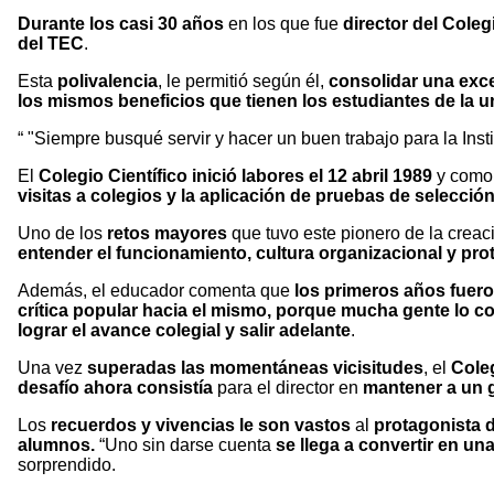
Durante los casi 30 años
en los que fue
director del Coleg
del TEC
.
Esta
polivalencia
, le permitió según él,
consolidar una exce
los mismos beneficios que tienen los estudiantes de la u
"Siempre busqué servir y hacer un buen trabajo para la Insti
El
Colegio Científico inició labores el 12 abril 1989
y com
visitas a colegios y la aplicación de pruebas de selección
Uno de los
retos mayores
que tuvo este pionero de la creac
entender el funcionamiento, cultura organizacional y pro
Además, el educador comenta que
los primeros años fuero
crítica popular hacia el mismo, porque mucha gente lo co
lograr el avance colegial y salir adelante
.
Una vez
superadas las momentáneas vicisitudes
, el
Coleg
desafío ahora consistía
para el director en
mantener a un g
Los
recuerdos y vivencias le son vastos
al
protagonista d
alumnos.
“Uno sin darse cuenta
se llega a convertir en un
sorprendido.