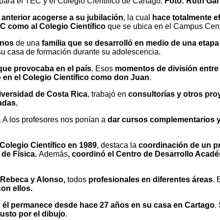
para el TEC y el Colegio Científico de Cartago.
Foto: Ruth Gar
o anterior acogerse a su jubilación
, la cual
hace totalmente e
C como al Colegio Científico
que se ubica en el Campus Cent
anos
de una
familia que se desarrolló en medio de una etapa
su casa de formación durante su adolescencia.
que provocaba en el país
. Esos
momentos de división entre 
 en el Colegio Científico como don Juan
.
niversidad de Costa Rica
, trabajó en
consultorías y otros pr
adas.
. A los profesores nos ponían a
dar cursos complementarios y
 Colegio Científico en 1989
, destaca la
coordinación de un p
de Física.
Además
, coordinó el Centro de Desarrollo Académ
, Rebeca y Alonso,
todos
profesionales en diferentes áreas
. 
on ellos.
,
él permanece desde hace 27 años en su casa en Cartago
.
usto por el dibujo
.