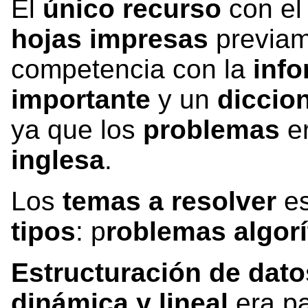
El
único recurso
con el
hojas impresas
previame
competencia con la
inf
importante
y un
diccio
ya que los
problemas
er
inglesa
.
Los
temas a resolver
es
tipos
: p
roblemas algor
Estructuración de dato
dinámica y lineal
era pa