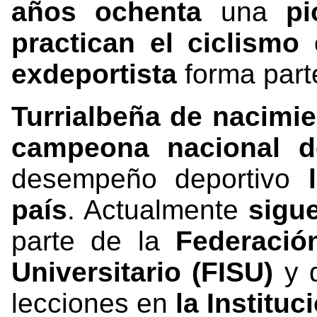
años ochenta
una
pi
practican el ciclismo
exdeportista
forma part
Turrialbeña de nacimi
campeona nacional d
desempeño deportivo
país
. Actualmente
sigu
parte de la
Federació
Universitario (FISU)
y 
lecciones en
la Instituc