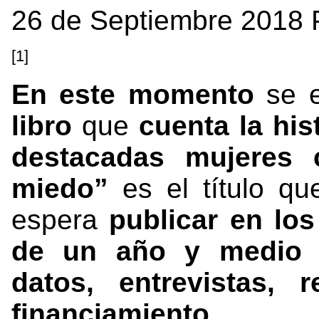
26 de Septiembre 2018 
[1]
En este momento
se e
libro
que
cuenta la his
destacadas mujeres c
miedo”
es el título q
espera
publicar en lo
de un año y medio
datos, entrevistas, r
financiamiento
.