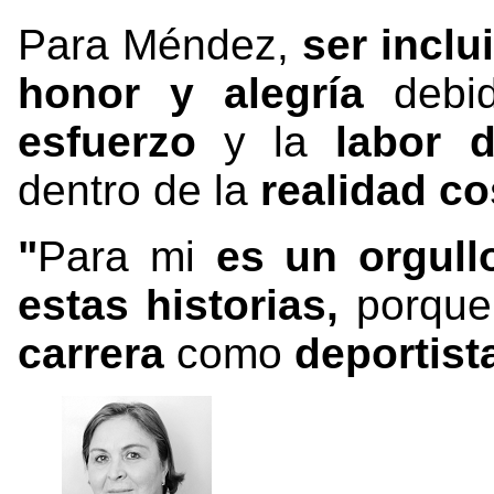
Para Méndez,
ser inclu
honor y alegría
deb
esfuerzo
y la
labor 
dentro de la
realidad co
"
Para mi
es un orgul
estas historias,
porqu
carrera
como
deportist