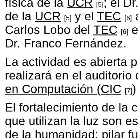
física de la
UCR
; el D
[5]
de la
UCR
y el
TEC
a
[5]
[6]
Carlos Lobo del
TEC
e
[6]
Dr. Franco Fernández.
La actividad es abierta 
realizará en el auditorio
en Computación (CIC
)
[7]
El fortalecimiento de la
que utilizan la luz son e
de la humanidad; pilar 