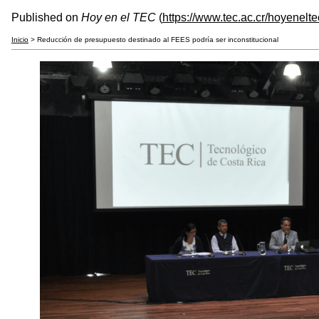
Published on
Hoy en el TEC
(
https://www.tec.ac.cr/hoyenelte
Inicio
> Reducción de presupuesto destinado al FEES podría ser inconstitucional