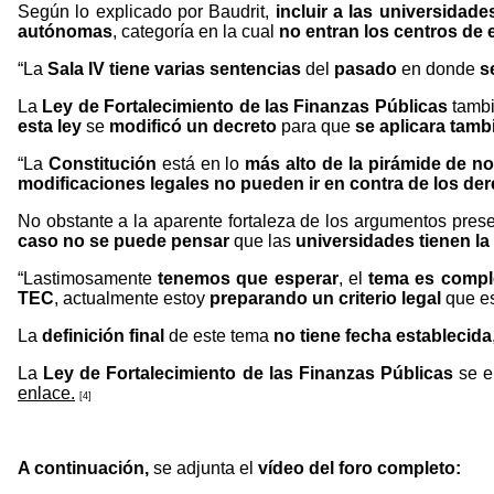
Según lo explicado por Baudrit,
incluir a las universidade
autónomas
, categoría en la cual
no entran los centros de
“La
Sala IV tiene varias sentencias
del
pasado
en donde
s
La
Ley de Fortalecimiento de las Finanzas Públicas
tambi
esta ley
se
modificó un decreto
para que
se aplicara tamb
“La
Constitución
está en lo
más alto de la pirámide de n
modificaciones legales
no pueden ir en contra de los de
No obstante a la aparente fortaleza de los argumentos pres
caso
no se puede pensar
que las
universidades tienen la
“Lastimosamente
tenemos que esperar
, el
tema es compl
TEC
, actualmente estoy
preparando un criterio legal
que e
La
definición final
de este tema
no tiene fecha establecida
La
Ley de Fortalecimiento de las Finanzas Públicas
se e
enlace.
[4]
A continuación,
se adjunta el
vídeo del foro completo: