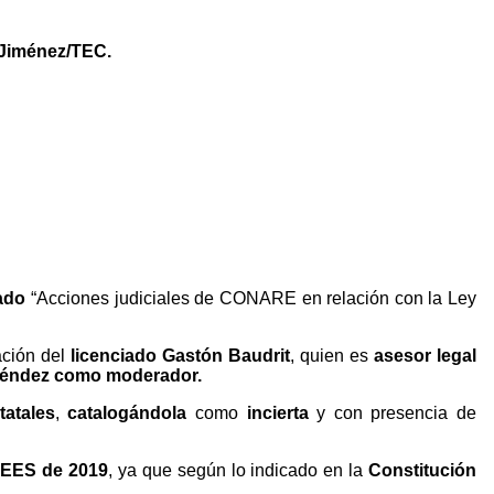
 Jiménez/TEC.
lado
“Acciones judiciales de CONARE en relación con la Ley
ación del
licenciado Gastón Baudrit
, quien es
asesor legal
o Méndez como moderador.
tatales
,
catalogándola
como
incierta
y con presencia de
 FEES de 2019
, ya que según lo indicado en la
Constitución