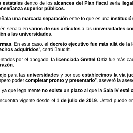
s estatales
dentro de los
alcances del Plan fiscal
sería
ilega
 enseñanza superior públicos
.
eñala una marcada separación
entre lo que es una
instituci
én señala en v
arios de sus artículos
a las
universidades c
ién a las universidades
.
ormas
. En este caso, el
decreto ejecutivo
fue más allá de la 
rechos adquiridos
”, cerró Baudrit.
entados por el abogado, la
licenciada Grettel Ortiz
fue más ca
 razón.
ejo
para las
universidades
y por eso
establecimos la vía jud
spero poder
completar pronto y presentarlo
”, aseveró la ases
, ya que legalmente
no existe un plazo
al que la
Sala IV
esté 
ncuentra vigente desde el
1 de julio de 2019
. Usted puede en