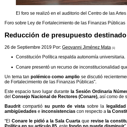
El foro se realizó en el auditorio del Centro de las Art
Foro sobre Ley de Fortalecimiento de las Finanzas Públicas
Reducción de presupuesto destinado 
26 de Septiembre 2019 Por:
Geovanni Jiménez Mata
[1]
Constitución Política respalda autonomía universitaria.
Conare presentó un recurso de inconstitucionalidad que 
Un tema tan
polémico como amplio
se discutió recienteme
de Fortalecimiento de las Finanzas Públicas”.
Este espacio tuvo lugar durante
la Sesión Ordinaria Núm
del
Consejo Nacional de Rectores (Conare),
así como de 
Baudrit
compartió
su punto de vista
sobre la
legalidad
ambigüedades
e
inconsistencias
con respecto a
la Consti
“El
Conare le pidió a la Sala Cuarta
que
revise la constit
Política en su artículo 85
, este
fondo no puede disminuir
”