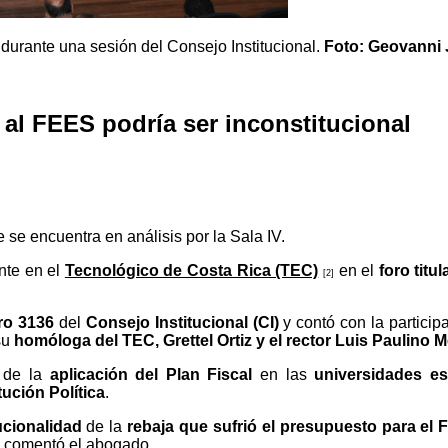
es durante una sesión del Consejo Institucional.
Foto: Geovanni
al FEES podría ser inconstitucional
se encuentra en análisis por la Sala IV.
nte en el
Tecnológico de Costa Rica (TEC)
en el
foro titu
[2]
ero 3136
del
Consejo Institucional (CI)
y contó con la particip
su
homóloga del TEC, Grettel Ortiz y el rector Luis Paulin
de la
aplicación del Plan Fiscal
en las
universidades es
tución Política
.
ucionalidad
de la
rebaja que sufrió el presupuesto para el
, comentó el abogado.