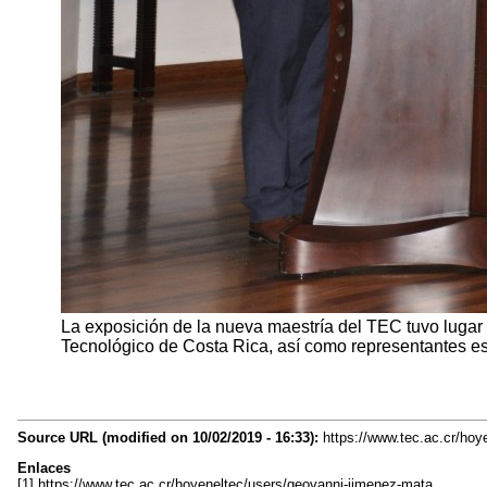
La exposición de la nueva maestría del TEC tuvo lugar 
Tecnológico de Costa Rica, así como representantes e
Source URL (modified on 10/02/2019 - 16:33):
https://www.tec.ac.cr/hoy
Enlaces
[1] https://www.tec.ac.cr/hoyeneltec/users/geovanni-jimenez-mata