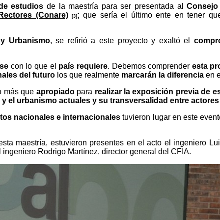
de estudios
de la maestría para ser presentada al
Consejo 
Rectores (Conare)
;
que sería el último ente en tener q
[3]
a y Urbanismo
, se refirió a este proyecto y exaltó el
compr
se
con lo que el
país requiere
. Debemos comprender
esta pr
ales del futuro
los que realmente
marcarán la diferencia
en e
io más que
apropiado
para
realizar la exposición previa de e
a y el urbanismo actuales y su transversalidad entre actores
tos nacionales e internacionales
tuvieron lugar en este even
sta maestría, estuvieron presentes en el acto el ingeniero Lu
 ingeniero Rodrigo Martínez, director general del CFIA.