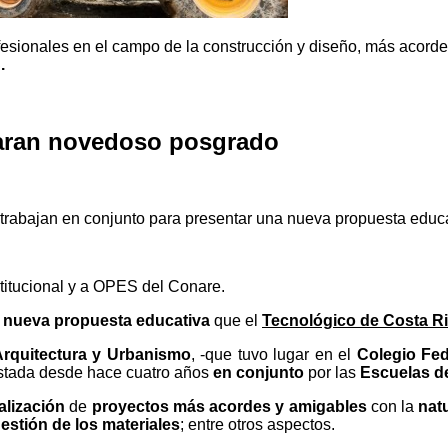
fesionales en el campo de la construcción y diseño, más acord
.
paran novedoso posgrado
 trabajan en conjunto para presentar una nueva propuesta educa
stitucional y a OPES del Conare.
a
nueva propuesta educativa
que el
Tecnológico de Costa R
Arquitectura y Urbanismo
, -que tuvo lugar en el
Colegio Fed
estada desde hace cuatro años
en conjunto
por las
Escuelas de
alización
de
proyectos más acordes y amigables
con la
nat
estión de los materiales
; entre otros aspectos.