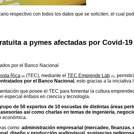
rio respectivo con todos los datos que se soliciten, el cual po
atuita a pymes afectadas por Covid-19
tados por el Banco Nacional
osta Rica
(TEC), mediante el
TEC Emprende Lab
, permiti
[4]
[5]
ntratados por el Banco Nacional
, esto gracias a la iniciativ
ntación que posee el TEC para fomentar la cultura emprended
 especial énfasis en ciencia y tecnología.
upo de 50 expertos de 10 escuelas de distintas áreas per
 asesorías así como charlas en temas de ingeniería, negoci
ón económica.
reas como:
administración empresarial (mercadeo, finanzas, es
al, diseño y producción audiovisual, sustancias peligrosa