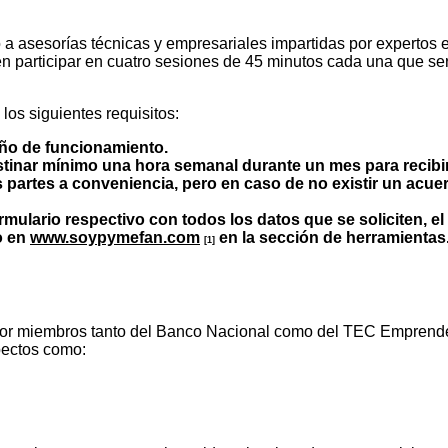
o a asesorías técnicas y empresariales impartidas por expertos
n participar en cuatro sesiones de 45 minutos cada una que se
os siguientes requisitos:
ño de funcionamiento.
tinar mínimo una hora semanal durante un mes para recibir 
as partes a conveniencia, pero en caso de no existir un acu
rmulario respectivo con todos los datos que se soliciten, e
 en
www.soypymefan.com
en la sección de herramientas
[1]
por miembros tanto del Banco Nacional como del TEC Emprende L
spectos como: