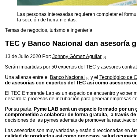
Las personas interesadas requieren completar el formula
la sección de herramientas.
Temas de negocios, turismo e ingeniería
TEC y Banco Nacional dan asesoría gr
13 de Julio 2020 Por:
Johnny Gómez Aguilar
[2]
Serán impartidas por 50 expertos del TEC y asesores contra
Una alianza entre el
Banco Nacional
y el
Tecnológico de C
[3]
de asesorías con expertos del TEC así como asesores co
El TEC Emprende Lab es un espacio de encuentro y experime
desarrolla procesos de incubación para generar empresas con
Por su parte,
Pyme LAB será un espacio formado por un gr
comprometido a colaborar de forma gratuita, a través de
decisiones de las pymes además de promover la reactivaci
Las asesorías son muy variadas y están direccionadas en á
calidad de productos así como procesos, salud ocupacion