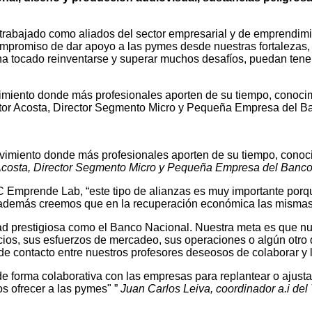
n trabajado como aliados del sector empresarial y de emprendi
mpromiso de dar apoyo a las pymes desde nuestras fortalezas, e
a tocado reinventarse y superar muchos desafíos, puedan tener 
iento donde más profesionales aporten de su tiempo, conocimi
Víctor Acosta, Director Segmento Micro y Pequeña Empresa del B
miento donde más profesionales aporten de su tiempo, conocim
 Acosta, Director Segmento Micro y Pequeña Empresa del Banc
C Emprende Lab, “este tipo de alianzas es muy importante porqu
ro además creemos que en la recuperación económica las misma
dad prestigiosa como el Banco Nacional. Nuestra meta es que nu
ios, sus esfuerzos de mercadeo, sus operaciones o algún otro 
contacto entre nuestros profesores deseosos de colaborar y l
e forma colaborativa con las empresas para replantear o ajust
os ofrecer a las pymes"
Juan Carlos Leiva, coordinador a.i d