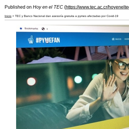
Published on
Hoy en el TEC
(
https://www.tec.ac.cr/hoyenelte
Inicio
> TEC y Banco Nacional dan asesoría gratuita a pymes afectadas por Covid-19