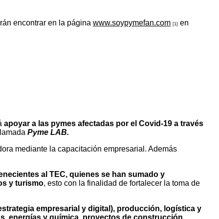
drán encontrar en la página
www.soypymefan.com
en
[1]
rá
apoyar a las pymes afectadas por el Covid-19 a través
a llamada
Pyme LAB.
ora mediante la capacitación empresarial. Además
tenecientes al TEC, quienes se han sumado y
os y turismo
, esto con la finalidad de fortalecer la toma de
trategia empresarial y digital), producción, logística y
s, energías y química, proyectos de construcción,