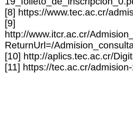
19_folleto_de_inscripcion_0.p
[8] https://www.tec.ac.cr/admis
[9]
http://www.itcr.ac.cr/Admisio
ReturnUrl=/Admision_consult
[10] http://aplics.tec.ac.cr/Di
[11] https://tec.ac.cr/admisio