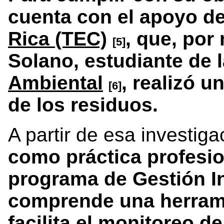
cuenta con el apoyo d
Rica (TEC)
, que, po
[5]
Solano, estudiante de 
Ambiental
, realizó u
[6]
de los residuos.
A partir de esa investiga
como práctica profesio
programa de Gestión I
comprende una herrami
facilita el monitoreo d