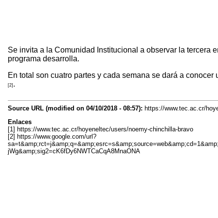
Se invita a la Comunidad Institucional a observar la tercer
programa desarrolla.
En total son cuatro partes y cada semana se dará a conocer u
.
[2]
Source URL (modified on 04/10/2018 - 08:57):
https://www.tec.ac.cr/hoy
Enlaces
[1] https://www.tec.ac.cr/hoyeneltec/users/noemy-chinchilla-bravo
[2] https://www.google.com/url?
sa=t&amp;rct=j&amp;q=&amp;esrc=s&amp;source=web&amp;cd=1&am
jWg&amp;sig2=cK6fDy6NWTCaCqA8MnaONA