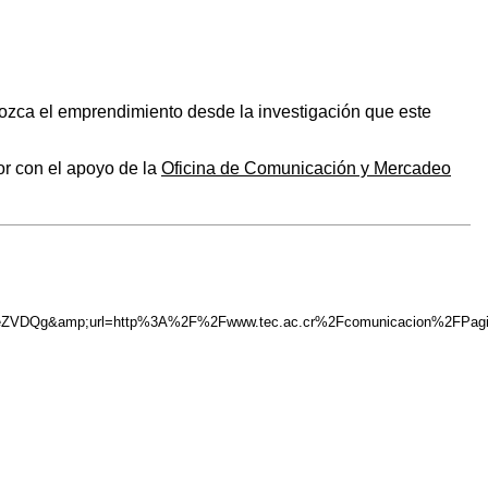
nozca el emprendimiento desde la investigación que este
or con el apoyo de la
Oficina de Comunicación y Mercadeo
HeZVDQg&amp;url=http%3A%2F%2Fwww.tec.ac.cr%2Fcomunicacion%2FPa