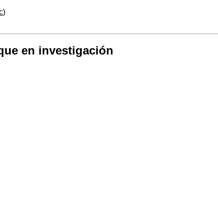
c
)
ue en investigación