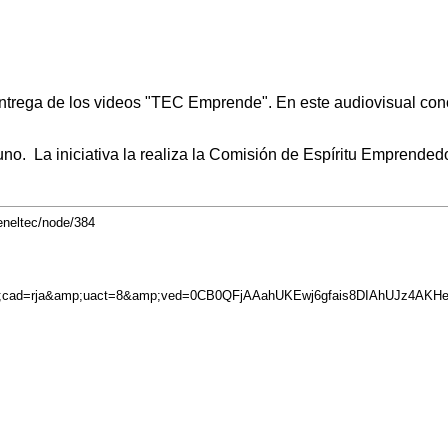
a entrega de los videos "TEC Emprende". En este audiovisual co
no. La iniciativa la realiza la Comisión de Espíritu Emprended
eneltec/node/384
p;cad=rja&amp;uact=8&amp;ved=0CB0QFjAAahUKEwj6gfais8DIAhUJz4AK