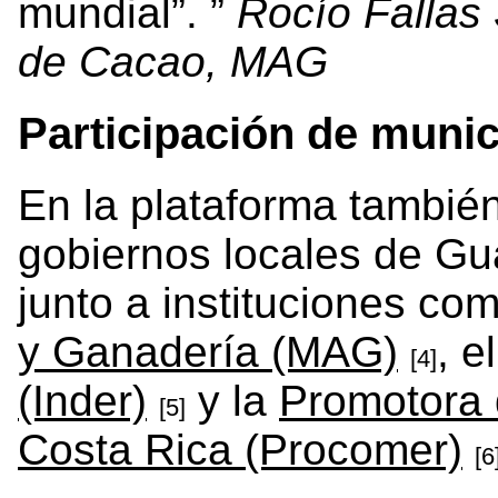
mundial”.
Rocío Fallas
de Cacao, MAG
Participación de munic
En la plataforma también
gobiernos locales de Gu
junto a instituciones co
y Ganadería (MAG)
, e
[4]
(Inder)
y la
Promotora 
[5]
Costa Rica (Procomer)
[6