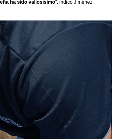
beña ha sido valiosísimo
”, indicó Jiménez.