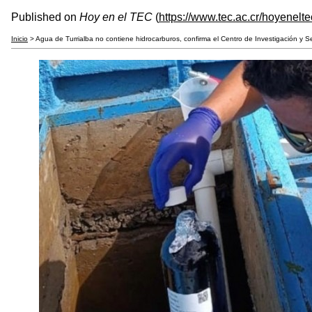
Published on
Hoy en el TEC
(
https://www.tec.ac.cr/hoyenelte
Inicio
> Agua de Turrialba no contiene hidrocarburos, confirma el Centro de Investigación y S