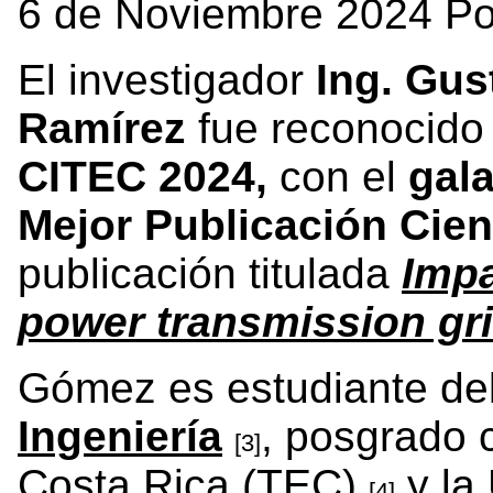
6 de Noviembre 2024 Po
El investigador
Ing. Gu
Ramírez
fue reconocido 
CITEC 2024,
con el
gala
Mejor Publicación Cien
publicación titulada
Impa
power transmission gr
Gómez es estudiante de
Ingeniería
, posgrado 
[3]
Costa Rica (TEC)
y la
[4]