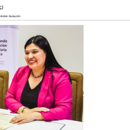
c
)
oble titulación