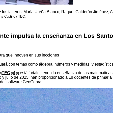
 los talleres: María Ureña Blanco, Raquel Calderón Jiménez, Ad
ny Castillo / TEC.
ente impulsa la enseñanza en Los Sant
ara que innoven en sus lecciones
uará con temas como álgebra, números y medidas, y estadístic
TEC
)
está fortaleciendo la enseñanza de las matemáticas 
2]
[2]
[2]
ero y julio de 2025, han proporcionado a 18 docentes de primari
 del software GeoGebra.