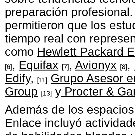
preparación profesional.
permitieron que los estu
tiempo real con represe
como
Hewlett Packard E
,
Equifax
,
Avionyx
,
[6]
[7]
[8]
Edify,
Grupo Asesor en
[11]
Group
y
Procter & Ga
[13]
Además de los espacios
Enlace incluyó actividad