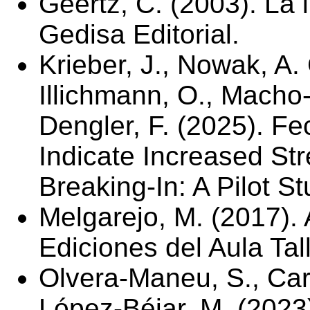
Geertz, C. (2003). La i
Gedisa Editorial.
Krieber, J., Nowak, A. 
Illichmann, O., Macho-
Dengler, F. (2025). Fe
Indicate Increased St
Breaking-In: A Pilot S
Melgarejo, M. (2017). 
Ediciones del Aula Tall
Olvera-Maneu, S., Carb
López-Béjar, M. (2023)