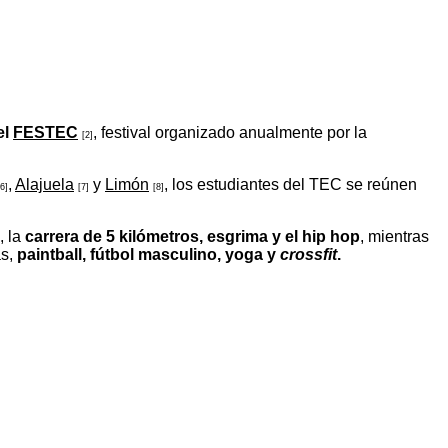
el
FESTEC
, festival organizado anualmente por la
[2]
,
Alajuela
y
Limón
, los estudiantes del TEC se reúnen
[6]
[7]
[8]
, la
carrera de 5 kilómetros, esgrima y el hip hop
, mientras
as,
paintball, fútbol masculino, yoga y
crossfit
.