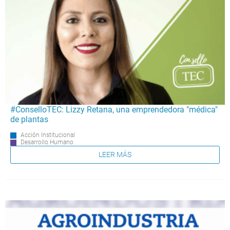
#ConselloTEC: Lizzy Retana, una emprendedora "médica"
de plantas
Acción Institucional
Desarrollo Humano
LEER MÁS