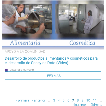
APOYO A LA COMUNIDAD
Desarrollo de productos alimentarios y cosméticos para
el desarrollo de Copey de Dota (Video)
Desarrollo Humano
LEER MÁS
Páginas
« primera
‹ anterior
…
3
4
5
6
7
8
9
10
11
…
siguiente ›
última »