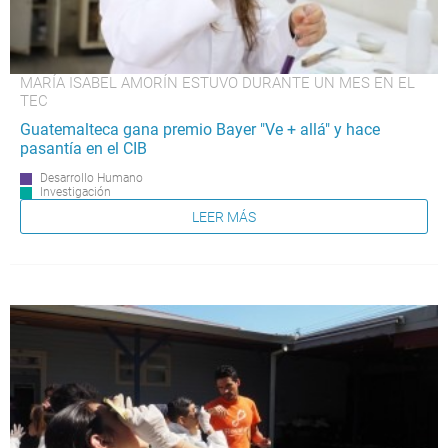
MARÍA ISABEL AMORÍN ESTUVO DURANTE UN MES EN EL
TEC
Guatemalteca gana premio Bayer "Ve + allá" y hace
pasantía en el CIB
Desarrollo Humano
Investigación
LEER MÁS