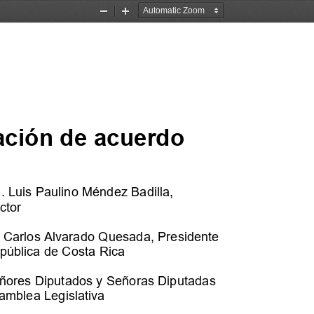
Zoom
Zoom
Out
In
ción de acuerdo 
g. Luis Paulino Méndez Badilla
,
ctor
. Carlos Alvarado Quesada, Presidente 
pública de Costa Rica
ñores Diputados y 
Señoras
Diputadas
amblea Legislativa