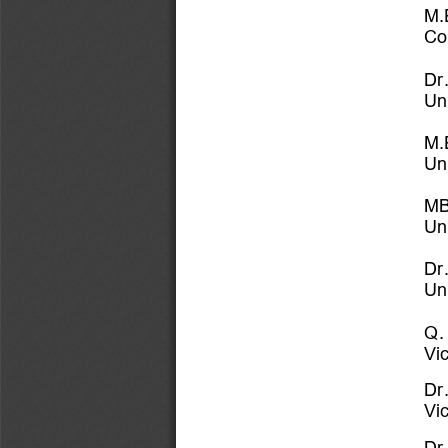
M.
Co
Dr.
Un
M.
Un
MB
Un
Dr
U
n
Q.
Vi
Dr
Vi
Dr.