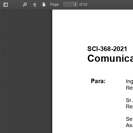
Page:
of 10
Toggle
Find
Previous
Next
Sidebar
SCI
-
368
-
2
0
21
Comunica
Pa
ra:
In
Re
Sr
Re
Se
As