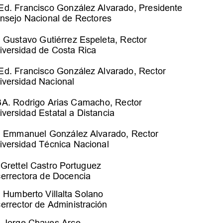
Ed. Francisco González Alvarado, Presidente 
nsejo Nacional de Rectores
 
Gustavo Gutiérrez Espeleta, 
Rector
iversidad de Costa Rica 
Ed. Francisco González Alvarado
, Rector
iversidad Nacional 
A. 
Rodrigo Arias Camacho
, Rector
iversidad Estatal a Distancia 
. Emmanuel González Alvarado
, 
Rector
iversidad Técnica Nacional
 Grettel Castro Portuguez
cerrectora de Docencia
. Humberto Villalta Solano
cerrector de Administración
 
Jorge Chaves Arce