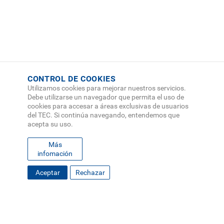
CONTROL DE COOKIES
Utilizamos cookies para mejorar nuestros servicios.
Debe utilizarse un navegador que permita el uso de
cookies para accesar a áreas exclusivas de usuarios
del TEC. Si continúa navegando, entendemos que
acepta su uso.
Más
infomación
FOOTER
Aceptar
Rechazar
MAPA DEL SITIO
DIRECTORIO
SEDES
EMPLEO
MENU
CONTÁCTENOS
Políticas de Privacidad
|
Accesibilidad
|
Administrador
|
Soporte Web
Teléfono: (506) 2552-5333 /
Teléfono de emergencia