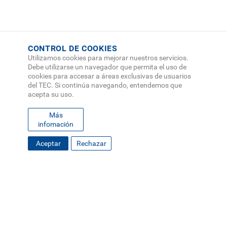
CONTROL DE COOKIES
Utilizamos cookies para mejorar nuestros servicios.
Debe utilizarse un navegador que permita el uso de
cookies para accesar a áreas exclusivas de usuarios
del TEC. Si continúa navegando, entendemos que
acepta su uso.
Más
infomación
Aceptar
Rechazar
FOOTER
MAPA DEL SITIO
DIRECTORIO
SEDES
EMPLEO
MENU
CONTÁCTENOS
Políticas de Privacidad
|
Accesibilidad
|
Administrador
|
Soporte Web
Teléfono: (506) 2552-5333 /
Teléfono de emergencia
SOCIAL