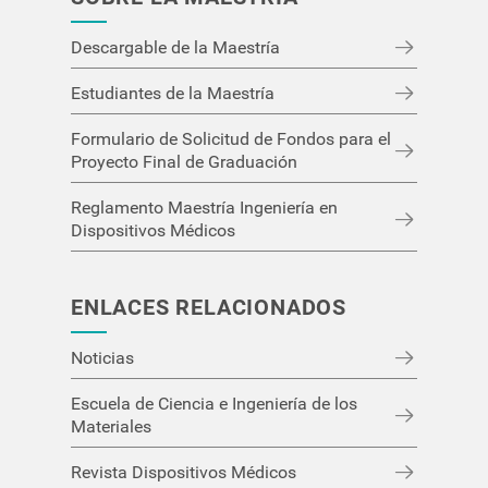
Ingeniería en Producción Industrial, TEC.
Laboratorio Institucional de Microscopía
, TEC.
Descargable de la Maestría
Laboratorio de Espectroscopía Óptica, Escuela de
Estudiantes de la Maestría
Física TEC.
Centro Nacional de Alta Tecnología, CeNAT.
Formulario de Solicitud de Fondos para el
Proyecto Final de Graduación
Laboratorio Nacional de Nanotecnología
(LANOTEC-CeNAT).
Reglamento Maestría Ingeniería en
Colaboratorio Nacional de Computación Avanzada
Dispositivos Médicos
(CNCA-CeNAT).
Cicima, UCR.
ENLACES RELACIONADOS
Cicanum, UCR.
Celeq, UCR.
Noticias
PoliUNA, UNA.
Escuela de Ciencia e Ingeniería de los
Laboratorios especializados de la industria médica.
Materiales
Revista Dispositivos Médicos