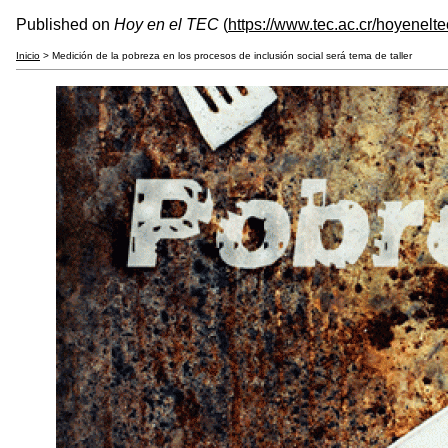
Published on
Hoy en el TEC
(
https://www.tec.ac.cr/hoyenelte
Inicio
> Medición de la pobreza en los procesos de inclusión social será tema de taller