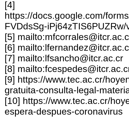
[4]
https://docs.google.com/fo
FVDdsSg-iPj64zTIS6PUZRw/v
[5] mailto:mfcorrales@itcr.ac.c
[6] mailto:lfernandez@itcr.ac.c
[7] mailto:lfsancho@itcr.ac.cr
[8] mailto:fcespedes@itcr.ac.c
[9] https://www.tec.ac.cr/hoye
gratuita-consulta-legal-materi
[10] https://www.tec.ac.cr/ho
espera-despues-coronavirus