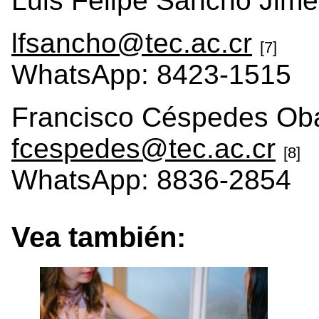
Luis Felipe Sancho Jim
lfsancho@tec.ac.cr
[7]
WhatsApp: 8423-1515
Francisco Céspedes Ob
fcespedes@tec.ac.cr
[8]
WhatsApp: 8836-2854
Vea también: