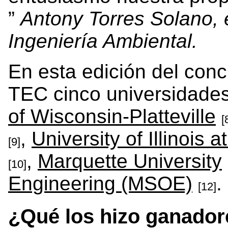
Antony Torres Solano, 
Ingeniería Ambiental.
En esta edición del concu
TEC cinco universidade
of Wisconsin-Platteville
[
,
University of Illinoi
[9]
,
Marquette University
[10]
Engineering (MSOE)
.
[12]
¿Qué los hizo ganado