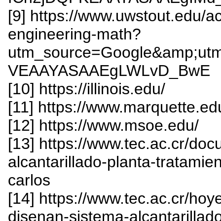
[9] https://www.uwstout.edu/a
engineering-math?
utm_source=Google&amp;ut
VEAAYASAAEgLWLvD_BwE
[10] https://illinois.edu/
[11] https://www.marquette.ed
[12] https://www.msoe.edu/
[13] https://www.tec.ac.cr/do
alcantarillado-planta-tratamie
carlos
[14] https://www.tec.ac.cr/ho
disenan-sistema-alcantarillad