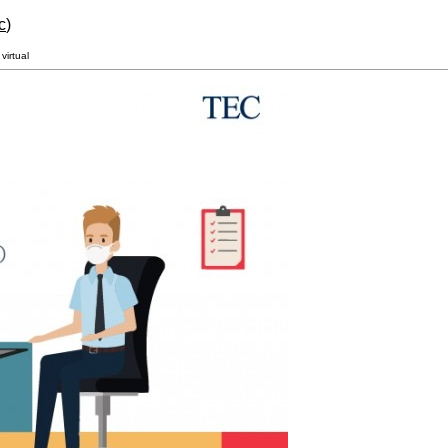
c
)
virtual