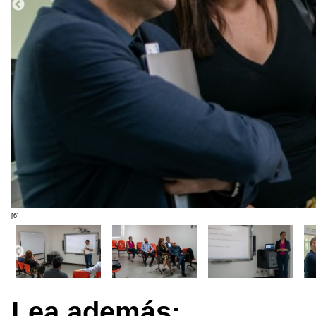
[6]
Lea además: