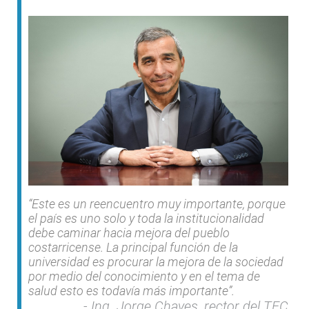
“Este es un reencuentro muy importante, porque
el país es uno solo y toda la institucionalidad
debe caminar hacia mejora del pueblo
costarricense. La principal función de la
universidad es procurar la mejora de la sociedad
por medio del conocimiento y en el tema de
salud esto es todavía más importante”.
Ing. Jorge Chaves, rector del TEC