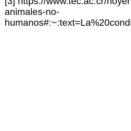
[3] https://www.tec.ac.cr/hoye
animales-no-
humanos#:~:text=La%20con