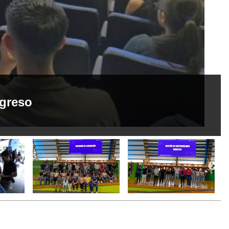
ngreso
[4]