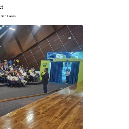
c
)
 San Carlos