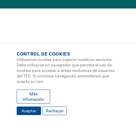
CONTROL DE COOKIES
Utilizamos cookies para mejorar nuestros servicios.
Debe utilizarse un navegador que permita el uso de
cookies para accesar a áreas exclusivas de usuarios
del TEC. Si continúa navegando, entendemos que
acepta su uso.
Más
infomación
FOOTER
Aceptar
Rechazar
MAPA DEL SITIO
DIRECTORIO
SEDES
EMPLEO
MENU
CONTÁCTENOS
Políticas de Privacidad
|
Accesibilidad
|
Administrador
|
Soporte Web