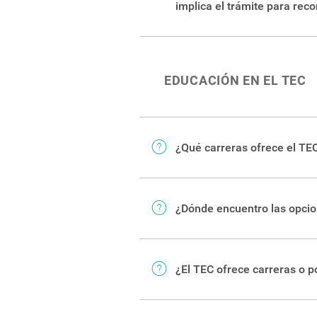
implica el trámite para rec
En
esta página
está toda la in
EDUCACIÓN EN EL TEC
¿Qué carreras ofrece el TE
En este
enlace
puede ver todas
diferentes sedes y centros de l
¿Dónde encuentro las opcio
Puede revisar el
listado de po
fundación para conocer más so
¿El TEC ofrece carreras o p
Ninguna carrera o posgrado de