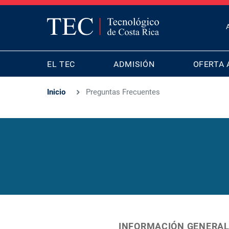
T
B
MAIN
M
EL TEC
ADMISIÓN
OFERTA 
NAVIGATION
Inicio
Preguntas Frecuentes
INFORMACIÓN GENERA