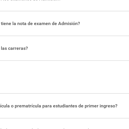
os específicos para los procedimientos respectivos, los cuales e
l TEC puede encontrar todas las fechas relativas al proceso para
uede realizar consultas en este
enlace
.
 tiene la nota de examen de Admisión?
TEC, en el artículo 13, establece que “Todo puntaje de admisió
e dos (2) años a partir del año siguiente a su realización, siemp
 las carreras?
do”. Puede consultar más información sobre la Revalidación d
e la cantidad de cupos disponibles y quienes apliquen para det
rera, las puede consultar en el siguiente
enlace
, con su identifi
18 en este documento de
PDF
.
ícula o prematrícula para estudiantes de primer ingreso?
 llevará paso a paso por el proceso. Aquí puede acceder a la pági