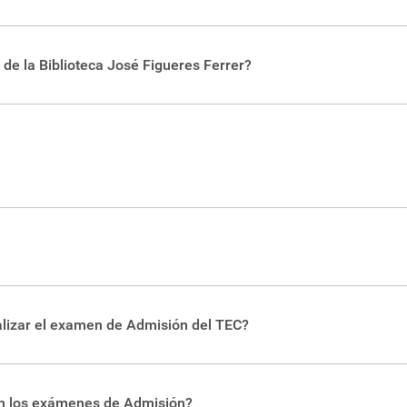
arga de realizar el enlace entre organizaciones externas y las f
n general. También puede contactarse directamente con las
esc
de la Biblioteca José Figueres Ferrer?
sta de
coordinadores y coordinadoras de Prácticas Profesionales
s del TEC pueden hacer uso total de las facilidades de la biblio
n en mano, pueden realizar consultas de la colección, mas no pued
tamente a un bibliotecario o bibliotecaria, vía chat o teléfono, en
ado (bachillerato o licenciatura) el estudiante puede optar por t
lizar el examen de Admisión del TEC?
misión
 (PAA), se realiza una vez al año y para inscribirse debe estar 
do, en el país o en el extranjero. Puede encontrar más informa
an los exámenes de Admisión?