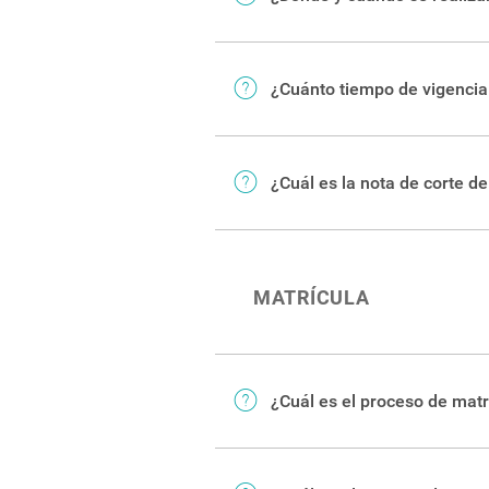
Admisión
Cada una de ellas tiene period
Calendario de Admisión
.
En el
Calendario de Admisión
a
usted ya inició este proceso, p
¿Cuánto tiempo de vigencia
El Reglamento de Admisión del 
predictor, tendrá una validez d
¿Cuál es la nota de corte de
matriculado durante ese perío
Cada año varía, dependiendo d
se publiquen las notas, por car
los cortes de admisión del 20
MATRÍCULA
¿Cuál es el proceso de matr
El Instructivo de Matrícula le