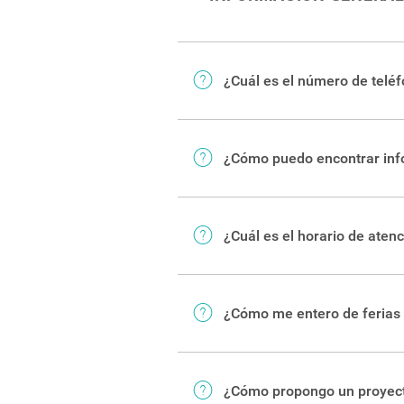
¿Cuál es el número de teléf
Nuestra central telefónica es 
¿Cómo puedo encontrar info
La Sede Central se ubica un ki
Existen además Sedes y Centro
Aquí puede encontrar el
direct
contacto de las distintas sede
oficinas y otras dependencias 
¿Cuál es el horario de atenc
Las oficinas administrativas es
¿Cómo me entero de ferias 
Salvo en días feriados y perio
Puede consultar la
agenda inst
¿Cómo propongo un proyecto