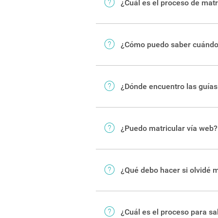
¿Cuál es el proceso de matr
En la
página de matrícula
puede
¿Cómo puedo saber cuándo
Puede consultar la
agenda inst
¿Dónde encuentro las guías
En este
enlace
están todas las 
¿Puedo matricular vía web?
Sí. En la
página de matrícula
p
guías y enlaces de mucha ayu
¿Qué debo hacer si olvidé m
El mismo
sistema
establece me
¿Cuál es el proceso para s