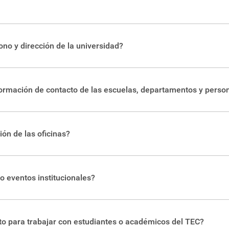
ono y dirección de la universidad?
(506) 25525333.
rmación de contacto de las escuelas, departamentos y perso
lómetro al sur de la Basílica de Nuestra Señora de Los Ángeles, 
s Académicos en San José, Alajuela, San Carlos y Limón. Puede
orio de las escuelas
del TEC. También puede encontrar un direct
s y centros académicos en el siguiente
directorio
.
de la universidad en el siguiente
directorio
.
ión de las oficinas?
tán abiertas de lunes a viernes, de 7:30 a.m. a 4:30 p.m. en la S
o eventos institucionales?
do de vacaciones de mitad y final de año
itucional
. O bien consultar el listado de las
Ferias
que realiza el
 para trabajar con estudiantes o académicos del TEC?