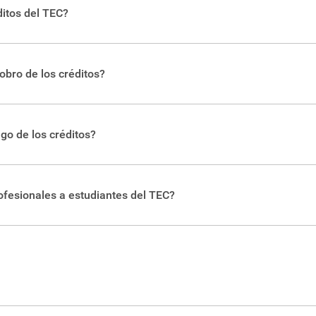
 información puede consultar los listados de
carreras
y de
posg
ditos del TEC?
s de los créditos
.
obro de los créditos?
.
go de los créditos?
ón en la página del
Departamento Financiero
.
ofesionales a estudiantes del TEC?
inculación
. También puede contactar a los
coordinadores de prá