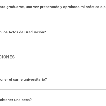
para graduarse, una vez presentado y aprobado mi práctica o p
a la información necesaria del procedimiento, costos y reglamen
n los Actos de Graduación?
ncontrará tanto las fechas de las graduaciones, como los plazos
 graduaciones se realizan en el
Centro de las Artes
, en el Campus
ACIONES
oner el carné universitario?
mente en el
Departamento de Admisión y Registro
.
 obtener una beca?