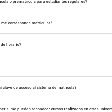
ícula o prematrícula para estudiantes regulares?
 realizar los trámites, así como encontrar más información y a
 me corresponde matricular?
itucional
. También, con su usuario, puede revisarlo directament
 de horario?
guías de horarios del TEC.
uede crear su usuario o ingresar con el mismo, si ya lo tiene. T
da.
i clave de acceso al sistema de matrícula?
didas de ayuda para crear el usuario o recuperar su clave.
aber si me pueden reconocer cursos realizados en otras unive