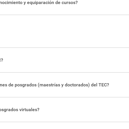
onocimiento y equiparación de cursos?
formación, reglamentación y contactos que necesita.
C?
 las carreras de pregrado y grado que ofrece el TEC, además de
a universidad.
nes de posgrados (maestrías y doctorados) del TEC?
sgrados
de la universidad. Puede revisar la oferta de posgrados 
bre matrícula y costos.
osgrados virtuales?
l TEC es 100% virtual, aunque muchas maestrías y doctorados 