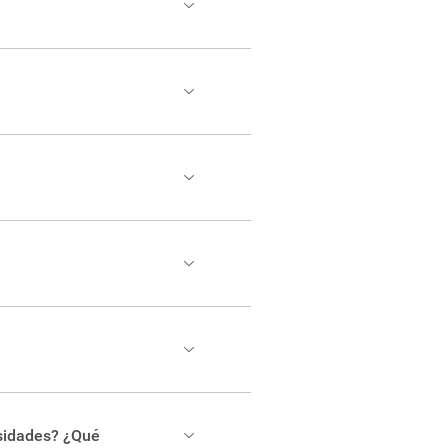
sistencia.
e en la
página de matrícula
.
ambién encontrará asistencia,
rsidades? ¿Qué