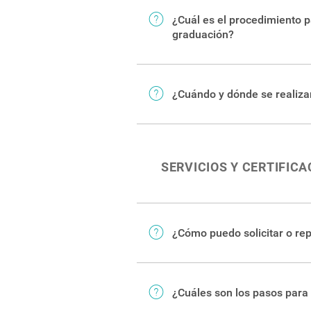
¿Cuál es el procedimiento 
graduación?
En esta página
encontrará tod
¿Cuándo y dónde se realiza
En el
Calendario Institucional
e
necesarios. Por lo general, las
SERVICIOS Y CERTIFIC
¿Cómo puedo solicitar o rep
El trámite se realiza personal
¿Cuáles son los pasos para