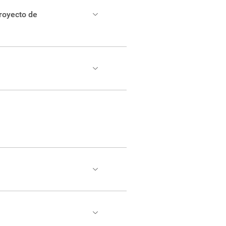
royecto de
tación.
 para realizar los trámites
 Central del TEC.