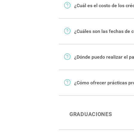
contenidos en línea. Para más
¿Cuál es el costo de los cré
Aquí puede consultar los
costo
¿Cuáles son las fechas de c
Este es el
Calendario de pagos
¿Dónde puedo realizar el pa
Puede encontrar esa informaci
¿Cómo ofrecer prácticas pr
Puede remitirse al
Centro de V
GRADUACIONES