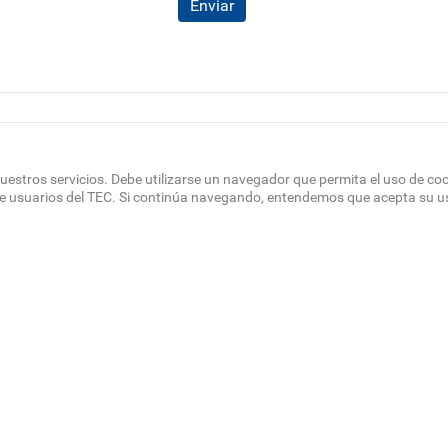
Enviar
uestros servicios. Debe utilizarse un navegador que permita el uso de co
de usuarios del TEC. Si continúa navegando, entendemos que acepta su u
OTER
 DEL SITIO
DIRECTORIO
SEDES
EMPLEO
CONTÁCT
NU
Políticas de Privacidad
|
Accesibilidad
|
Administrador
|
Soporte Web
Teléfono: (506) 2552-5333 /
Teléfono de emergencia
© Tecnológico de Costa Rica, Costa Rica 2026