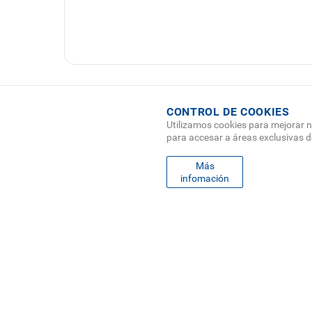
CONTROL DE COOKIES
Utilizamos cookies para mejorar n
para accesar a áreas exclusivas 
Más
infomación
FO
MAPA
ME