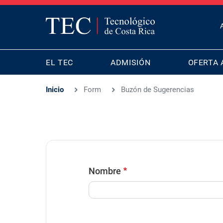
T
B
MAIN
M
EL TEC
ADMISIÓN
OFERTA 
NAVIGATION
Inicio
Form
Buzón de Sugerencias
Nombre