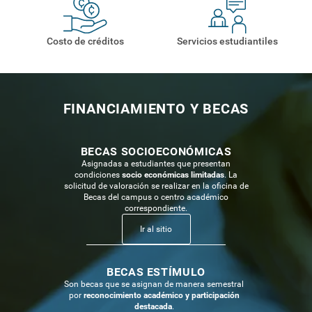
Costo de créditos
Servicios estudiantiles
FINANCIAMIENTO Y BECAS
BECAS SOCIOECONÓMICAS
Acción
Asignadas a estudiantes que presentan
relacionada
condiciones
socio económicas limitadas
. La
con
solicitud de valoración se realizar en la oficina de
Becas
Becas del campus o centro académico
correspondiente.
socioeconómicas
Ir al sitio
Acción
relacionada
BECAS ESTÍMULO
con
Son becas que se asignan de manera semestral
Becas
por
reconocimiento académico y participación
destacada
.
estímulo