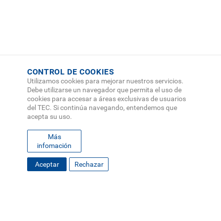
CONTROL DE COOKIES
Utilizamos cookies para mejorar nuestros servicios.
Debe utilizarse un navegador que permita el uso de
cookies para accesar a áreas exclusivas de usuarios
del TEC. Si continúa navegando, entendemos que
acepta su uso.
Más
infomación
FOOTER
Aceptar
Rechazar
MAPA DEL SITIO
DIRECTORIO
SEDES
EMPLEO
MENU
CONTÁCTENOS
Políticas de Privacidad
|
Accesibilidad
|
Administrador
|
Soporte Web
Teléfono: (506) 2552-5333 /
Teléfono de emergencia