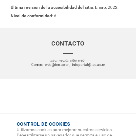
Última revisión de la accesibilidad del sitio
: Enero, 2022.
Nivel de conformidad
: A.
CONTACTO
Información sitio web
Correo:
web@tec.ac.cr
,
infoportal@tec.ac.cr
CONTROL DE COOKIES
Utilizamos cookies para mejorar nuestros servicios.
Debe utilizarse un navegador que permita el uso de