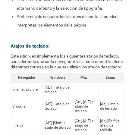
el tamaño del texto y la selección de tipografía.
Problemas de ceguera: los lectores de pantalla pueden
interpretar los elementos de la página.
Atajos de teclado:
Este sitio web implementa los siguientes atajos de teclado,
considerando que cada navegador y sistema operativo tiene
diferentes formas en la que se utilizan los atajos de teclado:
Navegador
Windows
Mac
Linux
[ALT] + atajo de
Internet Explorer
teclado
[Ctrl] [ALT] +
[ALT] + atajo de
[Alt] + atajo
Chrome
atajo de
teclado
de teclado
teclado
[Ctrl] [ALT] +
[Alt] [Shift] +
[ALT] [Shift] +
Firefox
atajo de
atajo de
atajo de teclado
teclado
teclado