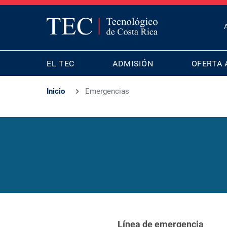
T
B
MAIN
M
EL TEC
ADMISIÓN
OFERTA 
NAVIGATION
Inicio
Emergencias
Línea de emergencia