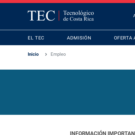
T
B
MAIN
M
EL TEC
ADMISIÓN
OFERTA 
NAVIGATION
Inicio
Empleo
INFORMACIÓN IMPORTANTE: 