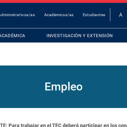
OP
Administrativos/as
Académicos/as
Estudiantes
AR
ENU
ACADÉMICA
INVESTIGACIÓN Y EXTENSIÓN
Empleo
Para trabajar en el TEC deberá participar en los con