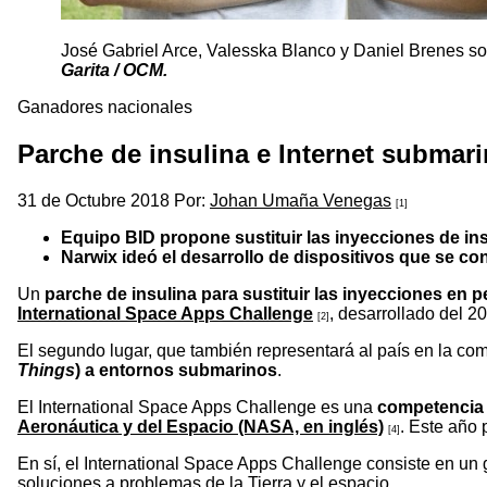
José Gabriel Arce, Valesska Blanco y Daniel Brenes so
Garita / OCM.
Ganadores nacionales
Parche de insulina e Internet subma
31 de Octubre 2018 Por:
Johan Umaña Venegas
[1]
Equipo BID propone sustituir las inyecciones de insu
Narwix ideó el desarrollo de dispositivos que se co
Un
parche de insulina para sustituir las inyecciones en 
International Space Apps Challenge
, desarrollado del 2
[2]
El segundo lugar, que también representará al país en la co
Things
) a entornos submarinos
.
El International Space Apps Challenge es una
competencia 
Aeronáutica y del Espacio (NASA, en inglés)
. Este año 
[4]
En sí, el International Space Apps Challenge consiste en un 
soluciones a problemas de la Tierra y el espacio.