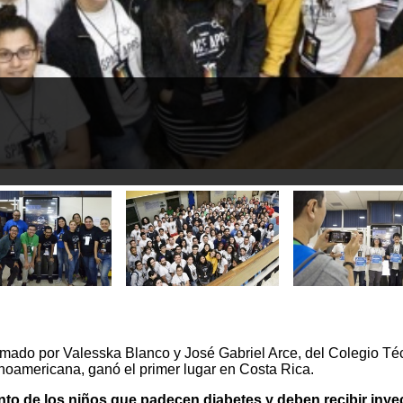
ormado por Valesska Blanco y José Gabriel Arce, del Colegio T
anoamericana, ganó el primer lugar en Costa Rica.
iento de los niños que padecen diabetes y deben recibir iny