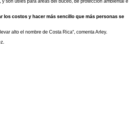
 y son útiles para áreas del buceo, de protección ambiental e
r los costos y hacer más sencillo que más personas se
evar alto el nombre de Costa Rica“, comenta Arley.
pez.