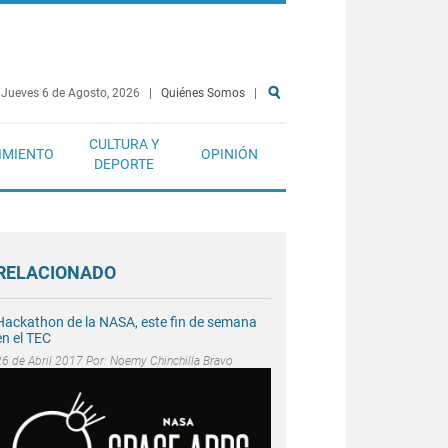
Jueves 6 de Agosto, 2026
|
Quiénes Somos
|
CULTURA Y
IMIENTO
OPINIÓN
DEPORTE
RELACIONADO
Hackathon de la NASA, este fin de semana
en el TEC
26 de Abril 2017 Por:
Noemy Chinchilla Bravo