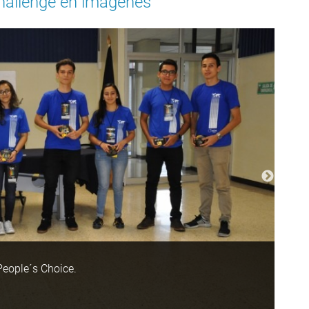
hallenge en imágenes
People´s Choice.