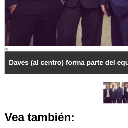
[6]
Daves (al centro) forma parte del e
Vea también: