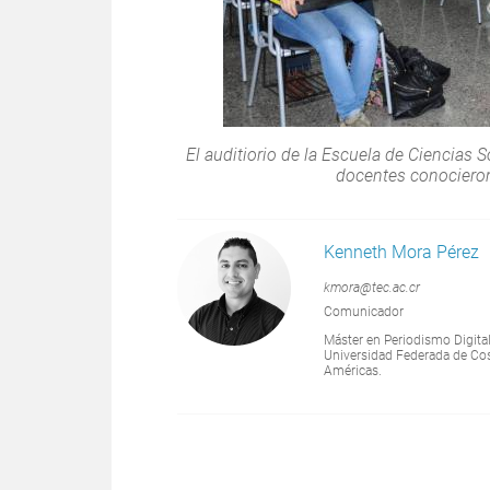
El auditiorio de la Escuela de Ciencias S
docentes conocieron
Kenneth Mora Pérez
kmora@tec.ac.cr
Comunicador
Máster en Periodismo Digita
Universidad Federada de Cost
Américas.