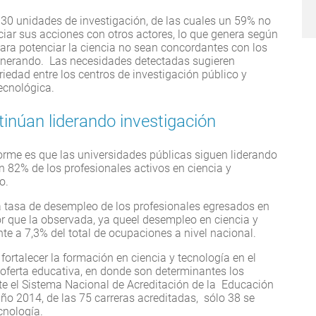
30 unidades de investigación, de las cuales un 59% no
ciar sus acciones con otros actores, lo que genera según
para potenciar la ciencia no sean concordantes con los
generando. Las necesidades detectadas sugieren
edad entre los centros de investigación público y
ecnológica.
inúan liderando investigación
forme es que las universidades públicas siguen liderando
un 82% de los profesionales activos en ciencia y
o.
la tasa de desempleo de los profesionales egresados en
r que la observada, ya queel desempleo en ciencia y
nte a 7,3% del total de ocupaciones a nivel nacional.
fortalecer la formación en ciencia y tecnología en el
a oferta educativa, en donde son determinantes los
te el Sistema Nacional de Acreditación de la Educación
año 2014, de las 75 carreras acreditadas, sólo 38 se
cnología.