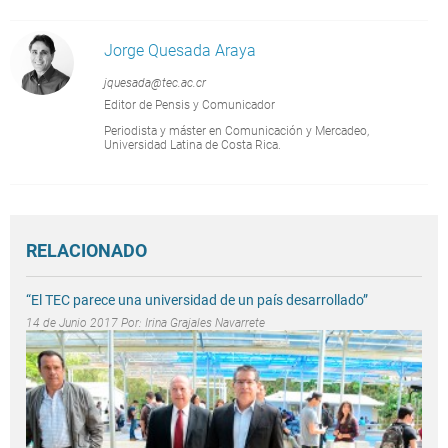
Jorge Quesada Araya
jquesada@tec.ac.cr
Editor de Pensis y Comunicador
Periodista y máster en Comunicación y Mercadeo,
Universidad Latina de Costa Rica.
RELACIONADO
“El TEC parece una universidad de un país desarrollado”
14 de Junio 2017 Por:
Irina Grajales Navarrete