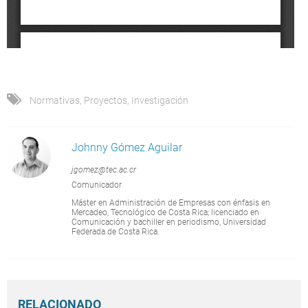
Normativas
,
Proyectos
,
Investigación
Johnny Gómez Aguilar
jgomez@tec.ac.cr
Comunicador
Máster en Administración de Empresas con énfasis en
Mercadeo, Tecnológico de Costa Rica; licenciado en
Comunicación y bachiller en periodismo, Universidad
Federada de Costa Rica.
RELACIONADO