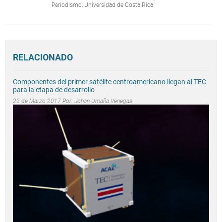
Periodismo, Universidad de Costa Rica.
RELACIONADO
Componentes del primer satélite centroamericano llegan al TEC
para la etapa de desarrollo
22 de Marzo 2017 Por:
Johan Umaña Venegas