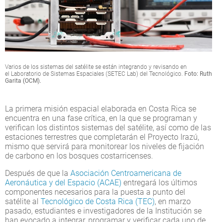
Varios de los sistemas del satélite se están integrando y revisando en
el Laboratorio de Sistemas Espaciales (SETEC Lab) del Tecnológico.
Foto: Ruth
Garita (OCM).
La primera misión espacial elaborada en Costa Rica se
encuentra en una fase crítica, en la que se programan y
verifican los distintos sistemas del satélite, así como de las
estaciones terrestres que completarán el Proyecto Irazú,
mismo que servirá para monitorear los niveles de fijación
de carbono en los bosques costarricenses.
Después de que la
Asociación Centroamericana de
Aeronáutica y del Espacio (ACAE)
entregará los últimos
componentes necesarios para la puesta a punto del
satélite al
Tecnológico de Costa Rica (TEC)
, en marzo
pasado, estudiantes e investigadores de la Institución se
han evocado a integrar, programar y verificar cada uno de