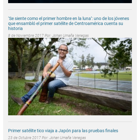
‘Se siente como el primer hombre en la luna’: uno de los jóvenes
que ensambló el primer satélite de Centroamérica cuenta su
historia
8 de Noviembre 2017 Por:
Johan Umaña Venegas
Primer satélite tico viaja a Japón para las pruebas finales
23 de Octubre 2017 Por:
Johan Umaña Venegas